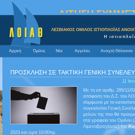
ΑΙΤΗΣΗ ΣΥΜΜΕΤ
ΛΕΣΒΙΑΚΟΣ ΟΜΙΛΟΣ ΙΣΤΙΟΠΛΟΪΑΣ ΑΝΟΙ
Η ιστιοπλοΐ
Αρχική
Όμιλος
Νέα
Αγγελίες
Ανοιχτή Θάλασσα
ΠΡΟΣΚΛΗΣΗ ΣΕ ΤΑΚΤΙΚΗ ΓΕΝΙΚΗ ΣΥΝΕΛΕΥ
11 Ιαν
Με τη υπ αριθμ. 285/11/0
απόφαση του Δ.Σ. του ΛΟ
σύμφωνα με το καταστατ
συγκαλείται Γενική Συνέλ
μελών της που θα πραγμα
στα γραφεία του Ομίλου (
Λιμενοβραχίονας) την
Κυ
2023 και ώρα 10:00πμ.