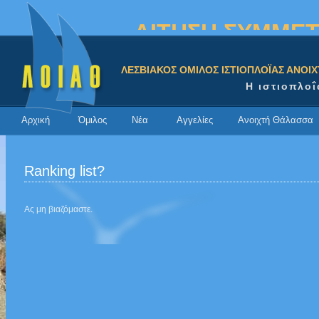
ΑΙΤΗΣΗ ΣΥΜΜΕΤ
ΛΕΣΒΙΑΚΟΣ ΟΜΙΛΟΣ ΙΣΤΙΟΠΛΟΪΑΣ ΑΝΟΙ
Η ιστιοπλοΐ
Αρχική
Όμιλος
Νέα
Αγγελίες
Ανοιχτή Θάλασσα
Ranking list?
Ας μη βιαζόμαστε.