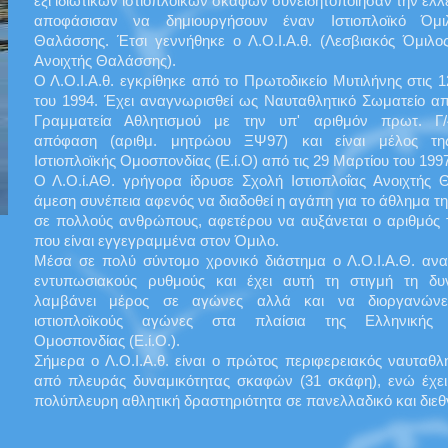
έξι ιδιωτικών ιστιοπλοϊκών σκαφών συνειδητοποίησαν την έλλ
αποφάσισαν να δημιουργήσουν έναν Ιστιοπλοϊκό Όμι
Θαλάσσης. Έτσι γεννήθηκε ο Λ.Ο.Ι.Α.θ. (Λεσβιακός Όμιλος
Ανοιχτής Θαλάσσης).
Ο Λ.Ο.Ι.Α.θ. εγκρίθηκε από το Πρωτοδικείο Μυτιλήνης στις 1
του 1994. Έχει αναγνωρισθεί ως Ναυταθλητικό Σωματείο απ
Γραμματεία Αθλητισμού με την υπ' αριθμόν πρωτ. Γ/4
απόφαση (αριθμ. μητρώου ΞΨ97) και είναι μέλος τη
Ιστιοπλοϊκής Ομοσπονδίας (Ε.ί.Ο) από τις 29 Μαρτίου του 1997
Ο Λ.Ο.ί.ΑΘ. γρήγορα ίδρυσε Σχολή Ιστιοπλοΐας Ανοιχτής
άμεση συνέπεια αφενός να διαδοθεί η αγάπη για το άθλημα τη
σε πολλούς ανθρώπους, αφετέρου να αυξάνεται ο αριθμός
που είναι εγγεγραμμένα στον Όμιλο.
Μέσα σε πολύ σύντομο χρονικό διάστημα ο Λ.Ο.Ι.Α.Θ. αν
εντυπωσιακούς ρυθμούς και έχει αυτή τη στιγμή τη δυ
λαμβάνει μέρος σε αγώνες αλλά και να διοργανώνει
ιστιοπλοϊκούς αγώνες στα πλαίσια της Ελληνικής Ι
Ομοσπονδίας (Ε.ί.Ο.).
Σήμερα ο Λ.Ο.Ι.Α.θ. είναι ο πρώτος περιφερειακός ναυταθλη
από πλευράς δυναμικότητας σκαφών (31 σκάφη), ενώ έχει 
πολύπλευρη αθλητική δραστηριότητα σε πανελλαδικό και διεθ